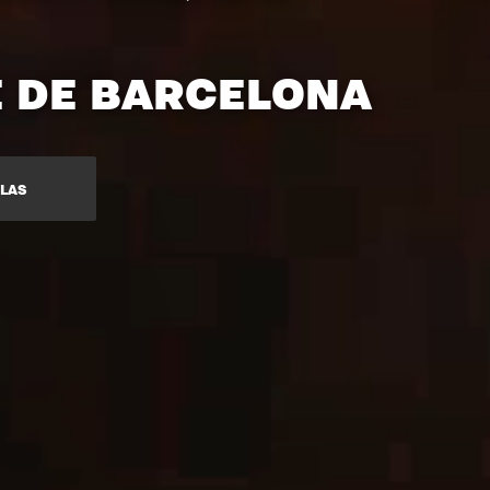
 DE BARCELONA
LAS