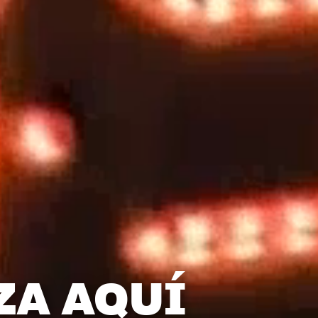
ZA AQUÍ