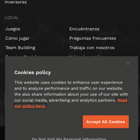
Inversores
LOCAL
Juegos
Encuéntranos
Cómo jugar
Preguntas frecuentes
Team Building
Trabaja con nosotros
Eventos Sociales
Vales de regalo
Cookies policy
Introduce tu email para recibir noticias, ofertas y promociones de
This website uses cookies to enhance user experience
Escape Hunt Barcelona
and to analyze performance and traffic on our website.
We also share information about your use of our site with
our social media, advertising and analytics partners.
Read
our policy here.
Accept All Cookies
Do Not Sell My Personal Information